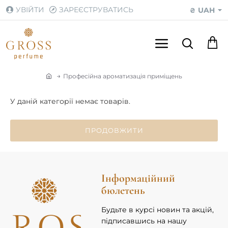
УВІЙТИ
ЗАРЕЄСТРУВАТИСЬ
UAH
₴
Професійна ароматизація приміщень
h
o
У даній категорії немає товарів.
m
e
ПРОДОВЖИТИ
Інформаційний
бюлетень
Будьте в курсі новин та акцій,
підписавшись на нашу