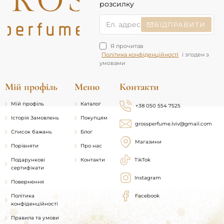
розсилку
Ел.
ВІДПРАВИТИ
адреса
Я прочитав
Політика конфіденційності
і згоден з
умовами
Мій профіль
Меню
Контакти
Мій профіль
Каталог
+38 050 554 7525
Історія Замовлень
Покупцям
grossperfume.lviv@gmail.com
Список бажань
Блог
Магазини
Порівняти
Про нас
Подарункові
Контакти
TikTok
сертифікати
Instagram
Повернення
Політика
Facebook
конфіденційності
Правила та умови