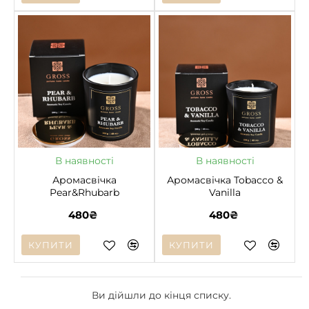
НОВЕ
НОВЕ
В наявності
В наявності
Аромасвічка
Аромасвічка Tobacco &
Pear&Rhubarb
Vanilla
480₴
480₴
КУПИТИ
КУПИТИ
Ви дійшли до кінця списку.