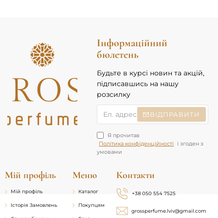
Інформаційний
бюлетень
Будьте в курсі новин та акцій,
підписавшись на нашу
розсилку
Ел.
ВІДПРАВИТИ
адреса
Я прочитав
Політика конфіденційності
і згоден з
умовами
Мій профіль
Меню
Контакти
Мій профіль
Каталог
+38 050 554 7525
Історія Замовлень
Покупцям
grossperfume.lviv@gmail.com