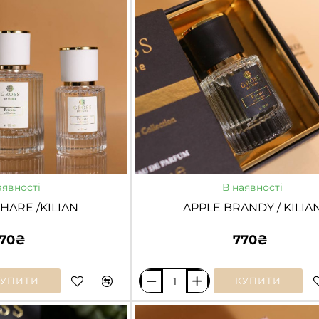
ГАРЯЧЕ
аявності
В наявності
SHARE /KILIAN
APPLE BRANDY / KILI
70₴
770₴
КУПИТИ
КУПИТИ
APPLE
BRANDY