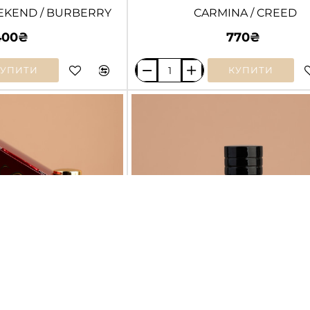
KEND / BURBERRY
CARMINA / CREED
400₴
770₴
КУПИТИ
КУПИТИ
CARMINA
/
CREED