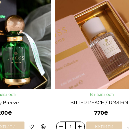
/
KILIAN
НОВЕ
аявності
В наявності
y Breeze
BITTER PEACH / TOM FO
200₴
770₴
КУПИТИ
КУПИТИ