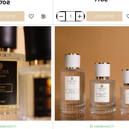
70₴
КУПИТИ
КУПИТИ
BOMBSHELL
/
VICTORIA'S
SECRET
аявності
В наявності