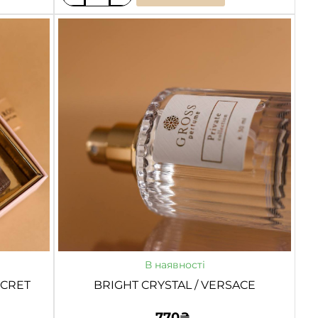
BLACK
OPIUM
/
YVES
SAINT
LAURENT
В наявності
ECRET
BRIGHT CRYSTAL / VERSACE
770₴