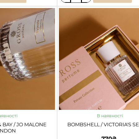
BITTER
PEACH
/
TOM
FORD
аявності
В наявності
 BAY / JO MALONE
BOMBSHELL / VICTORIA'S S
ONDON
770₴