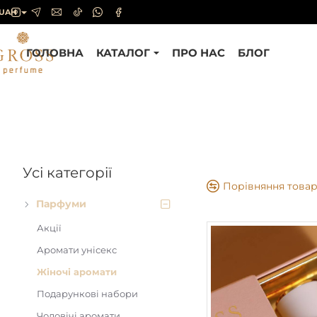
UAH
ГОЛОВНА
КАТАЛОГ
ПРО НАС
БЛОГ
Усі категорії
Порівняння товар
Парфуми
Акції
Аромати унісекс
Жіночі аромати
Подарункові набори
Чоловічі аромати