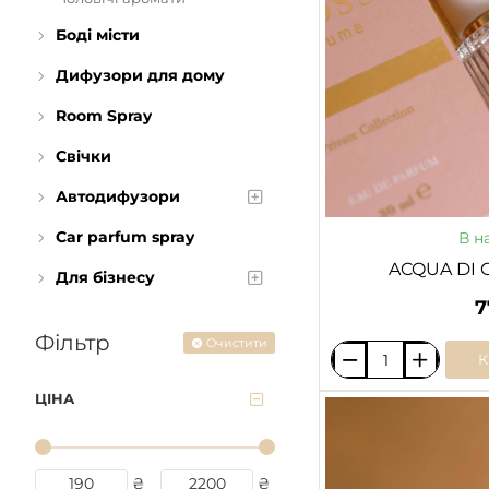
Боді місти
Дифузори для дому
Room Spray
Свічки
Автодифузори
Car parfum spray
В н
ACQUA DI G
Для бізнесу
7
Фільтр
Очистити
ACQUA
DI
ЦІНА
GIO
/
G.
₴
₴