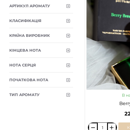
/KILIAN
АРТИКУЛ АРОМАТУ
25 мл Чорний флакон
60
30 мл
13
КЛАСИФІКАЦІЯ
30 мл Білий флакон
48
30 мл Чорний флакон
48
КРАЇНА ВИРОБНИК
60 мл Білий флакон
48
КІНЦЕВА НОТА
60 мл Чорний флакон
49
НОТА СЕРЦЯ
ПОЧАТКОВА НОТА
ТИП АРОМАТУ
В н
Berr
2