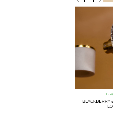
Berry
Breeze
В н
BLACKBERRY &
L