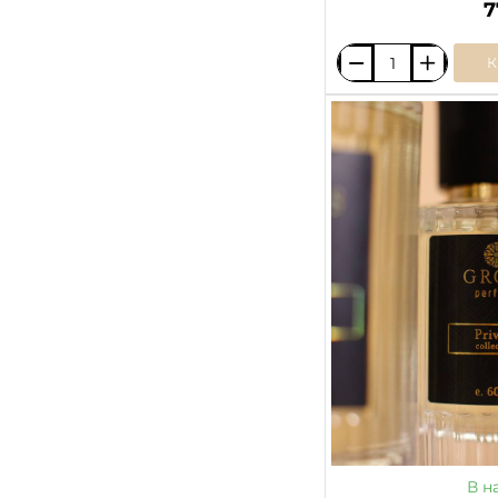
7
BLACKBERRY
&
BAY
/
JO
MALONE
LONDON
В н