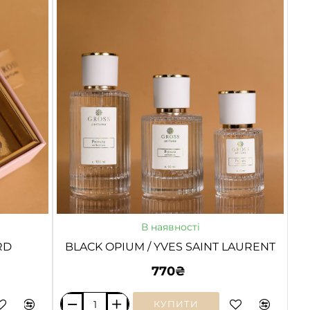
540
/
MAISON
FRANCIS
KURKDJIAN
НОВЕ
В наявності
RD
BLACK OPIUM / YVES SAINT LAURENT
770₴
КУПИТИ