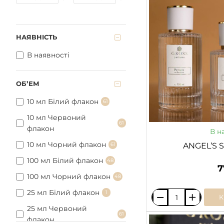
ARMANI
НАЯВНІСТЬ
В наявності
ОБʼЕМ
10 мл Білий флакон
61
10 мл Червоний
61
флакон
В н
10 мл Чорний флакон
61
ANGEL’S 
100 мл Білий флакон
48
7
100 мл Чорний флакон
48
25 мл Білий флакон
1
ANGEL’S
25 мл Червоний
SHARE
61
флакон