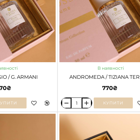
аявності
В наявності
IO / G. ARMANI
ANDROMEDA / TIZIANA TER
70₴
770₴
КУПИТИ
КУПИТИ
ANDROMEDA
/
TIZIANA
TERENZI