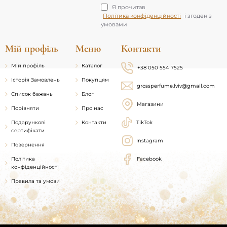
Я прочитав
Політика конфіденційності
і згоден з
умовами
Мій профіль
Меню
Контакти
Мій профіль
Каталог
+38 050 554 7525
Історія Замовлень
Покупцям
grossperfume.lviv@gmail.com
Список бажань
Блог
Магазини
Порівняти
Про нас
Подарункові
Контакти
TikTok
сертифікати
Instagram
Повернення
Політика
Facebook
конфіденційності
Правила та умови