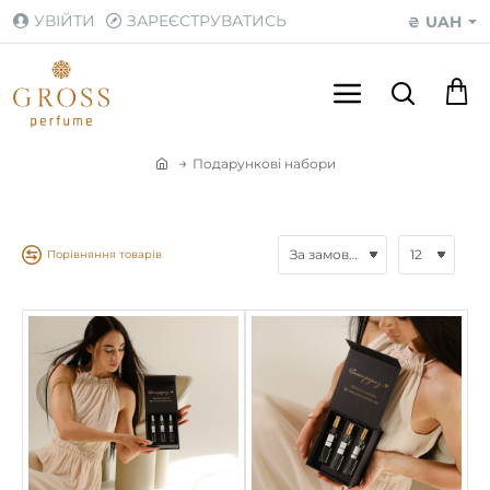
УВІЙТИ
ЗАРЕЄСТРУВАТИСЬ
UAH
₴
Подарункові набори
h
o
m
e
Порівняння товарів