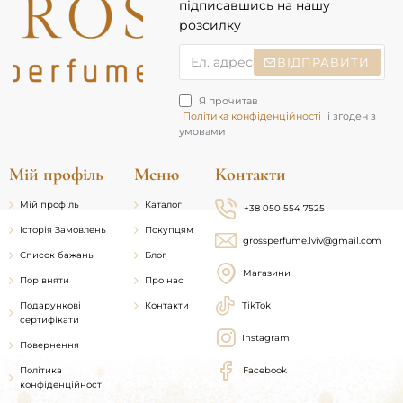
підписавшись на нашу
розсилку
Ел.
ВІДПРАВИТИ
адреса
Я прочитав
Політика конфіденційності
і згоден з
умовами
Мій профіль
Меню
Контакти
Мій профіль
Каталог
+38 050 554 7525
Історія Замовлень
Покупцям
grossperfume.lviv@gmail.com
Список бажань
Блог
Магазини
Порівняти
Про нас
Подарункові
Контакти
TikTok
сертифікати
Instagram
Повернення
Політика
Facebook
конфіденційності