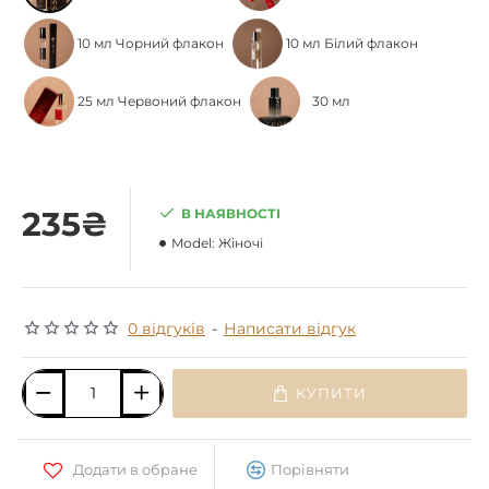
10 мл Чорний флакон
10 мл Білий флакон
25 мл Червоний флакон
30 мл
235₴
В НАЯВНОСТІ
Model:
Жіночі
0 відгуків
-
Написати відгук
КУПИТИ
Додати в обране
Порівняти