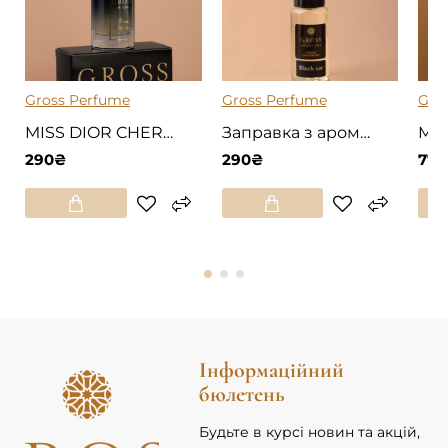
ГАРЯЧЕ
ГАРЯЧЕ
Gross Perfume
Gross Perfume
Gro
MISS DIOR CHERIE / DIOR
Заправка з ароматом Black Car
290₴
290₴
770
Інформаційний
бюлетень
Будьте в курсі новин та акцій,