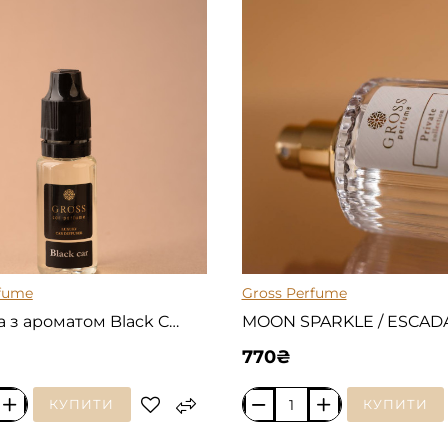
ГАРЯЧЕ
rfume
Gross Perfume
Заправка з ароматом Black Car
MOON SPARKLE / ESCAD
770₴
КУПИТИ
КУПИТИ
MOON
SPARKLE