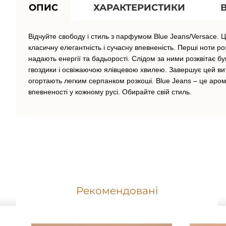
ОПИС
ХАРАКТЕРИСТИКИ
Відчуйте свободу і стиль з парфумом Blue Jeans/Versace. Це
класичну елегантність і сучасну впевненість. Перші ноти роз
надають енергії та бадьорості. Слідом за ними розквітає бу
гвоздики і освіжаючою ялівцевою хвилею. Завершує цей вит
огортають легким серпанком розкоші. Blue Jeans – це арома
впевненості у кожному русі. Обирайте свій стиль.
Рекомендовані