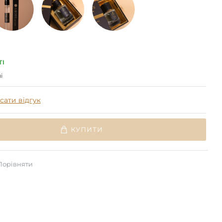
ТІ
і
сати відгук
КУПИТИ
Порівняти