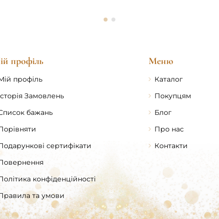
м
/
ESCADA
ій профіль
Меню
Мій профіль
Каталог
Історія Замовлень
Покупцям
Список бажань
Блог
Порівняти
Про нас
Подарункові сертифікати
Контакти
Повернення
Політика конфіденційності
Правила та умови