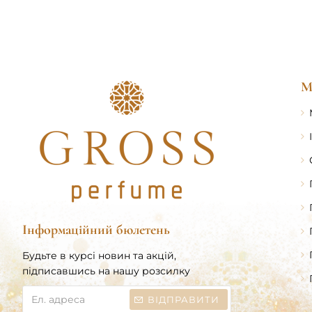
CHERIE
аромато
/
Black
DIOR
Car
М
Інформаційний бюлетень
Будьте в курсі новин та акцій,
підписавшись на нашу розсилку
Ел.
ВІДПРАВИТИ
адреса