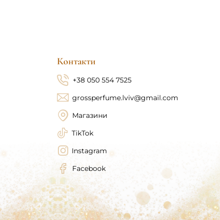
MONTALE
/
KIR
Контакти
+38 050 554 7525
grossperfume.lviv@gmail.com
Магазини
TikTok
Instagram
Facebook