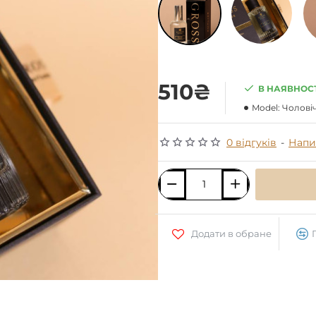
510₴
В НАЯВНОС
Model:
Чоловіч
0 відгуків
-
Напи
Додати в обране