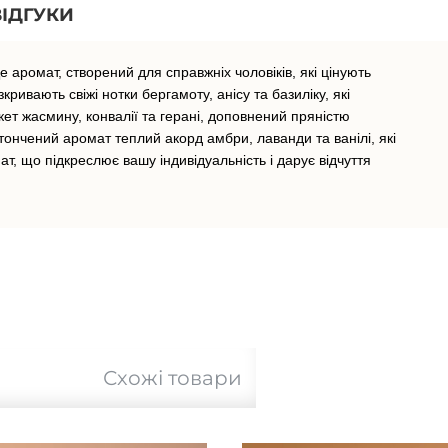
ВІДГУКИ
 аромат, створений для справжніх чоловіків, які цінують
кривають свіжі нотки бергамоту, анісу та базиліку, які
кет жасмину, конвалії та герані, доповнений пряністю
ончений аромат теплий акорд амбри, лаванди та ванілі, які
т, що підкреслює вашу індивідуальність і дарує відчуття
Схожі товари